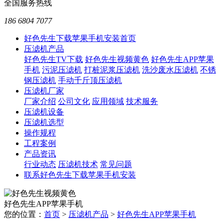
全国服务热线
186 6804 7077
好色先生下载苹果手机安装首页
压滤机产品
好色先生TV下载
好色先生视频黄色
好色先生APP苹果
手机
污泥压滤机
打桩泥浆压滤机
洗沙废水压滤机
不锈
钢压滤机
手动千斤顶压滤机
压滤机厂家
厂家介绍
公司文化
应用领域
技术服务
压滤机设备
压滤机选型
操作规程
工程案例
产品资讯
行业动态
压滤机技术
常见问题
联系好色先生下载苹果手机安装
好色先生APP苹果手机
您的位置：
首页
>
压滤机产品
>
好色先生APP苹果手机