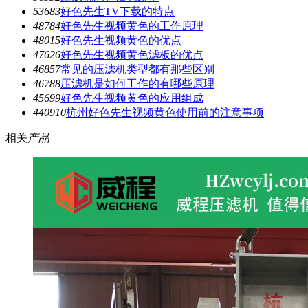
5368
3
好色先生TV下载的特点
4878
4
好色先生视频黄色的工作原理
4801
5
好色先生视频黄色的优点
4762
6
好色先生视频黄色滤板的优点
4685
7
常见的压滤机类型都有那些区别
4678
8
压滤机是如何工作的有哪些原理
4569
9
好色先生视频黄色的应用组成
4409
10
杭州好色先生视频黄色使用前的注意事项
相关
产品