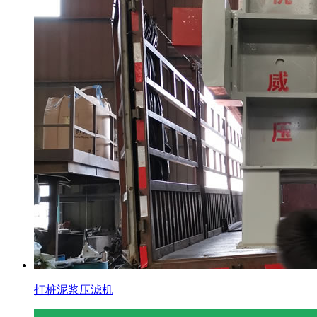
打桩泥浆压滤机