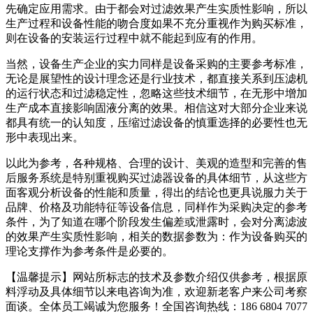
先确定应用需求。由于都会对过滤效果产生实质性影响，所以
生产过程和设备性能的吻合度如果不充分重视作为购买标准，
则在设备的安装运行过程中就不能起到应有的作用。
当然，设备生产企业的实力同样是设备采购的主要参考标准，
无论是展望性的设计理念还是行业技术，都直接关系到压滤机
的运行状态和过滤稳定性，忽略这些技术细节，在无形中增加
生产成本直接影响固液分离的效果。相信这对大部分企业来说
都具有统一的认知度，压缩过滤设备的慎重选择的必要性也无
形中表现出来。
以此为参考，各种规格、合理的设计、美观的造型和完善的售
后服务系统是特别重视购买过滤器设备的具体细节，从这些方
面客观分析设备的性能和质量，得出的结论也更具说服力关于
品牌、价格及功能特征等设备信息，同样作为采购决定的参考
条件，为了知道在哪个阶段发生偏差或泄露时，会对分离滤波
的效果产生实质性影响，相关的数据参数为：作为设备购买的
理论支撑作为参考条件是必要的。
【温馨提示】网站所标志的技术及参数介绍仅供参考，根据原
料浮动及具体细节以来电咨询为准，欢迎新老客户来公司考察
面谈。全体员工竭诚为您服务！
全国咨询热线：186 6804 7077