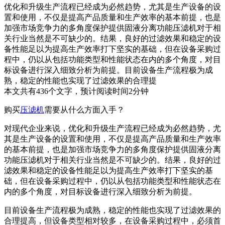
优化和升级生产流程已经成为必然趋势，尤其是生产设备的设
置和使用，不仅是提高产品质量和生产效率的基本前提，也是
加强市场竞争力的多角度保护提供固液分离功能压滤机对于相
关行业当然是不可缺少的。结果，良好的过滤效果和稳定的设
备性能足以为提高生产效率打下坚实的基础，但在设备采购过
程中，仍以从包括功能类型和性能状态在内的多个角度，对目
标设备进行深入细致分析为前提。目前设备生产流程极为成
熟，稳定的性能也实现了过滤效果的合理提
本文共有
436
个文字，预计阅读时间
2
分钟
购买
压滤机
需要从什么方面入手？
对现代企业来说，优化和升级生产流程已经成为必然趋势，尤
其是生产设备的设置和使用，不仅是提高产品质量和生产效率
的基本前提，也是加强市场竞争力的多角度保护提供固液分离
功能压滤机对于相关行业当然是不可缺少的。结果，良好的过
滤效果和稳定的设备性能足以为提高生产效率打下坚实的基
础，但在设备采购过程中，仍以从包括功能类型和性能状态在
内的多个角度，对目标设备进行深入细致分析为前提。
目前设备生产流程极为成熟，稳定的性能也实现了过滤效果的
合理提高，但设备类型相对较多，在设备采购过程中，必须首