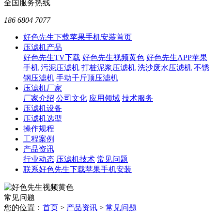
全国服务热线
186 6804 7077
好色先生下载苹果手机安装首页
压滤机产品
好色先生TV下载
好色先生视频黄色
好色先生APP苹果
手机
污泥压滤机
打桩泥浆压滤机
洗沙废水压滤机
不锈
钢压滤机
手动千斤顶压滤机
压滤机厂家
厂家介绍
公司文化
应用领域
技术服务
压滤机设备
压滤机选型
操作规程
工程案例
产品资讯
行业动态
压滤机技术
常见问题
联系好色先生下载苹果手机安装
常见问题
您的位置：
首页
>
产品资讯
>
常见问题