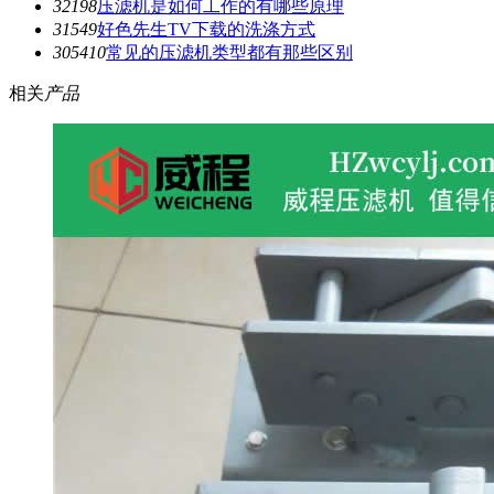
3219
8
压滤机是如何工作的有哪些原理
3154
9
好色先生TV下载的洗涤方式
3054
10
常见的压滤机类型都有那些区别
相关
产品