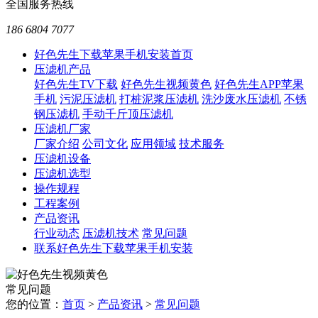
全国服务热线
186 6804 7077
好色先生下载苹果手机安装首页
压滤机产品
好色先生TV下载
好色先生视频黄色
好色先生APP苹果
手机
污泥压滤机
打桩泥浆压滤机
洗沙废水压滤机
不锈
钢压滤机
手动千斤顶压滤机
压滤机厂家
厂家介绍
公司文化
应用领域
技术服务
压滤机设备
压滤机选型
操作规程
工程案例
产品资讯
行业动态
压滤机技术
常见问题
联系好色先生下载苹果手机安装
常见问题
您的位置：
首页
>
产品资讯
>
常见问题