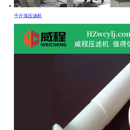
千斤顶压滤机