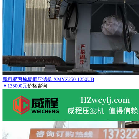
新料聚丙烯板框压滤机 XMYZ250-1250UB
￥135000元
价格咨询