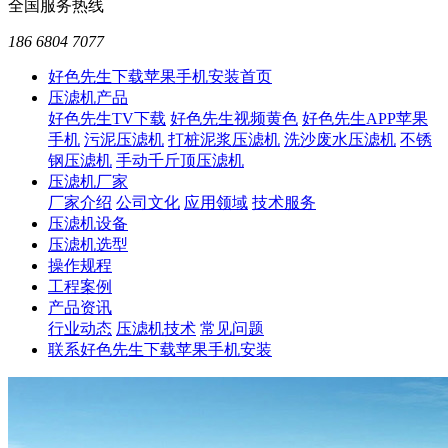
全国服务热线
186 6804 7077
好色先生下载苹果手机安装首页
压滤机产品
好色先生TV下载
好色先生视频黄色
好色先生APP苹果
手机
污泥压滤机
打桩泥浆压滤机
洗沙废水压滤机
不锈
钢压滤机
手动千斤顶压滤机
压滤机厂家
厂家介绍
公司文化
应用领域
技术服务
压滤机设备
压滤机选型
操作规程
工程案例
产品资讯
行业动态
压滤机技术
常见问题
联系好色先生下载苹果手机安装